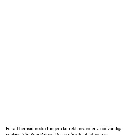
För att hemsidan ska fungera korrekt använder vi nödvändiga
cookies från SportAdmin. Dessa går inte att stänga av.