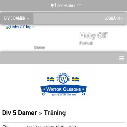
SPONSORHUSET
DIV 5 DAMER
LOGGA IN
Hoby GIF
Fotboll
Damer
HEM
NYHETER
KALENDER
TRUPPEN
Div 5 Damer
» Träning
BILDGALLERI
Tid:
tor 20 november, 18:30 - 19:30