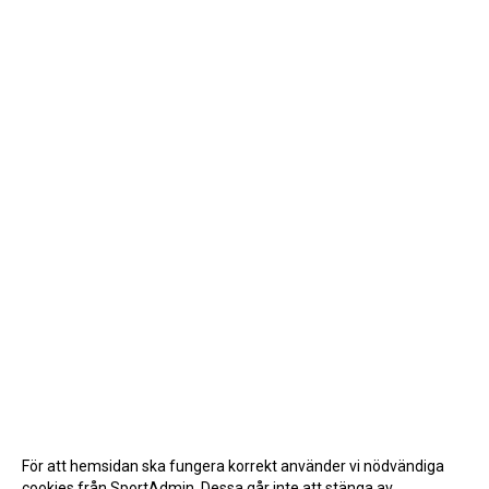
För att hemsidan ska fungera korrekt använder vi nödvändiga
cookies från SportAdmin. Dessa går inte att stänga av.