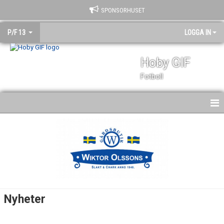
SPONSORHUSET
P/F 13
LOGGA IN
Hoby GIF
Fotboll
HEM
NYHETER
DOKUMENT
BILDGALLERI
Nyheter
KONTAKT