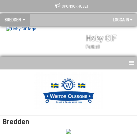
SPONSORHUSET
BREDDEN
LOGGA IN
Hoby GIF
Fotboll
HEM
NYHETER
DOKUMENT
BILDGALLERI
Bredden
KONTAKT