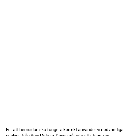
För att hemsidan ska fungera korrekt använder vi nödvändiga
cookies från SportAdmin. Dessa går inte att stänga av.