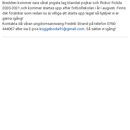
Bredden kommer vara vårat yngsta lag blandat pojkar och flickor födda
TRUPPEN
2020-2021 och kommer startas upp efter fotbollskolan i år i augusti. Finns
det föräldrar som redan nu är villiga att starta upp laget så hjälper vi er
gärna igång!
Kontakta då våran ungdomsansvarig Fredrik Strand på telefon 0760-
444067 eller via E-pos
kuggeboda91@gmail.com
. Så sätter vi igång!