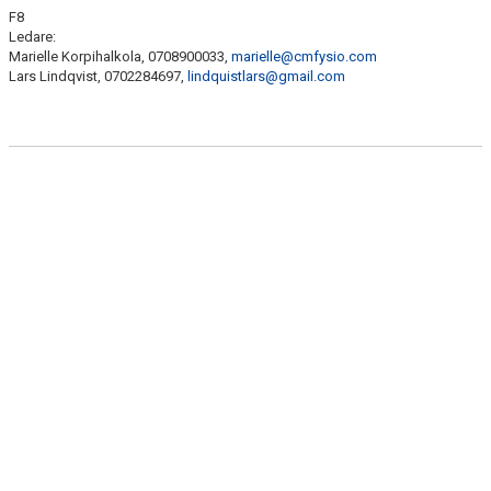
BILDGALLERI
F8
Ledare:
Marielle Korpihalkola, 0708900033,
marielle@cmfysio.com
DOKUMENT
Lars Lindqvist, 0702284697,
lindquistlars@gmail.com
KONTAKT
GÄSTBOK