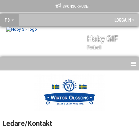
SPONSORHUSET
F 8
LOGGA IN
Hoby GIF
Fotboll
HEM
NYHETER
KALENDER
MATCHER
Ledare/Kontakt
TRUPPEN