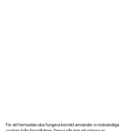
För att hemsidan ska fungera korrekt använder vi nödvändiga
cookies från SportAdmin. Dessa går inte att stänga av.